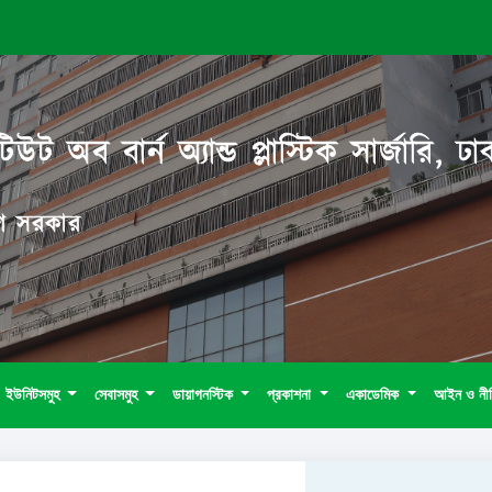
িউট অব বার্ন অ্যান্ড প্লাস্টিক সার্জারি, ঢা
দেশ সরকার
ইউনিটসমুহ
সেবাসমুহ
ডায়াগনস্টিক
প্রকাশনা
একাডেমিক
আইন ও নী