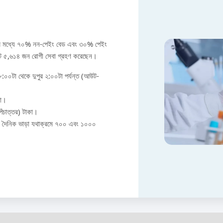
 এর মধ্যে ৭০% নন-পেইং বেড এবং ৩০% পেইং
োট ৫,৬১৪ জন রোগী সেবা গ্রহণ করেছেন।
ল ৮:০০টা থেকে দুপুর ২:০০টা পর্যন্ত (আউট-
কা।
পঁচাত্তর) টাকা।
 যার দৈনিক ভাড়া যথাক্রমে ৭০০ এবং ১০০০