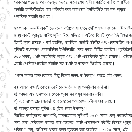
সরকারের পতনের পর নভেম্বর ২০২৪ সালে শেখ হাসিনা জাতীয় বার্ন ও প্লাস্টিক
সার্জারি ইনস্টিটিউটের নাম পরিবর্তন করে ন্যাশনাল ইনস্টিটিউট অব বার্ন অ্যান্ড
প্লাস্টিক সার্জারি রাখা হয়।
হাসপাতাল ভবনটি একটি ১৮-তলা কাঠামো যা ছাদে হেলিপ্যাড এবং ১৮০ টি গাড়ি
জন্য একটি গ্রাউন্ড পার্কিং সুবিধা দিয়ে সজ্জিত। এটিতে তিনটি পৃথক ইউনিটের জ
তিনটি ব্লক রয়েছে - বার্ন ইউনিট, প্লাস্টিক সার্জারি ইউনিট এবং একাডেমিক শা
সুবিধাটি বাংলাদেশ সেনাবাহিনীর ইঞ্জিনিয়ারিং কোর দ্বারা নির্মিত হয়েছিল।প্রতিষ্ঠা
৫০০ শয্যা, ২২টি আইসিইউ শয্যা এবং ২২টি এইচডিইউ সুবিধা রয়েছে। এটিত
একটি পোস্টঅপারেটিভ ইউনিট সহ 12টি অপারেশন থিয়েটার রয়েছে।
এখানে আমরা হাসপাতালের কিছু বিশেষ মানদণ্ড উল্লেখ করতে চাই যেমন:
ক) আমরা কখনই কোনো রোগীকে ভর্তির জন্য অস্বীকার করি না।
খ) আমরা এই হাসপাতাল থেকে প্রায় সব ওষুধ সরবরাহ করি।
গ) এই হাসপাতালে জরুরী ও হতাহতের অপারেশন চব্বিশ ঘন্টা চলছে।
ঘ) সমস্ত তদন্ত সুবিধা ২৪ ঘন্টার জন্য উপলব্ধ।
নিয়মিত কার্যক্রমের পাশাপাশি, হাসপাতালের সুবিধাটি ২০১৯ সালে ডেঙ্গু প্রাদুর্ভাবে
সময় ঢাকা মেডিকেল কলেজ হাসপাতালের একটি এক্সটেনশন ইউনিট হিসাবে প্রচুর
পরিমাণে ডেঙ্গু রোগীদের থাকার জন্য ব্যবহার করা হয়েছিল। ২০২০ সালে, এই