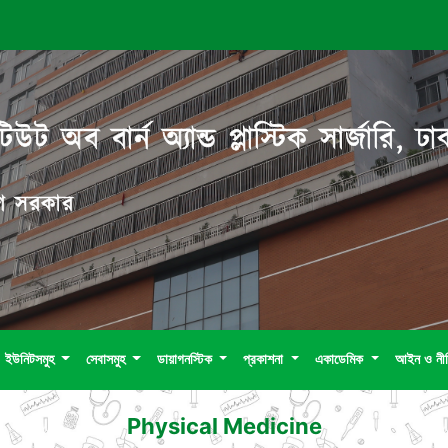
িউট অব বার্ন অ্যান্ড প্লাস্টিক সার্জারি, ঢা
দেশ সরকার
ইউনিটসমুহ
সেবাসমুহ
ডায়াগনস্টিক
প্রকাশনা
একাডেমিক
আইন ও নী
Physical Medicine