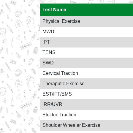
Test Name
Physical Exercise
MWD
IPT
TENS
SWD
Cervical Traction
Theraputic Exercise
EST/IFT/EMS
IRR/UVR
Electric Traction
Shoulder Wheeler Exercise