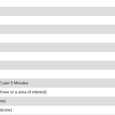
) per 5 Minutes
nee or a area of interest)
ine)
dicine)